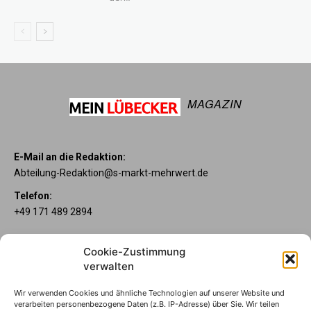
MAGAZIN
E-Mail an die Redaktion:
Abteilung-Redaktion@s-markt-mehrwert.de
Telefon:
+49 171 489 2894
Über uns
Cookie-Zustimmung
Wenn’s um Geld geht, hat jeder ganz individuelle Vorstellungen.
verwalten
Sie wollen mehr als ein gewöhnliches Girokonto? Dann ist unser
Mein Lübecker Konto genau das Richtige für Sie. Unsere
Wir verwenden Cookies und ähnliche Technologien auf unserer Website und
Kontomodelle Mein Lübecker Premium, Mein Lübecker Comfort
verarbeiten personenbezogene Daten (z.B. IP-Adresse) über Sie. Wir teilen