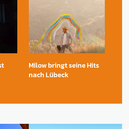
st
Milow bringt seine Hits
nach Lübeck