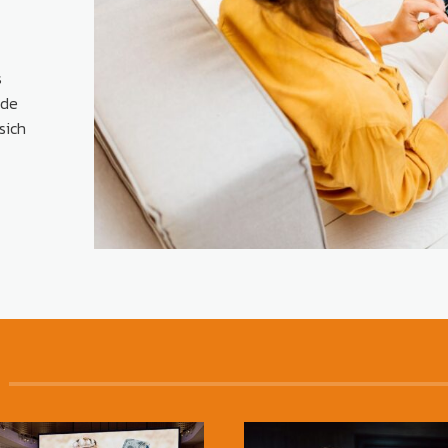
s
nde
sich