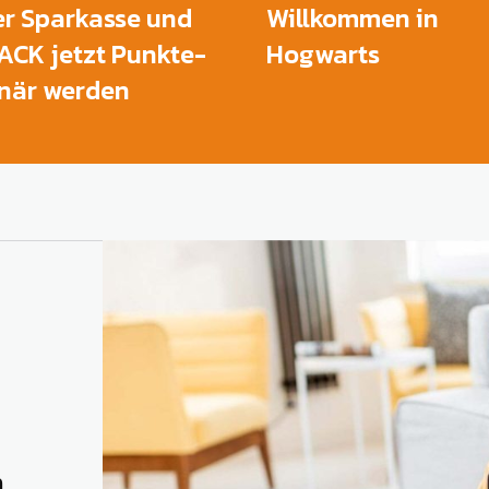
er Sparkasse und
Willkommen in
CK jetzt Punkte-
Hogwarts
onär werden
n