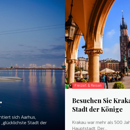
Freizeit & Reisen
r
Besuchen Sie Kraka
Stadt der Könige
tiert sich Aarhus,
Krakau war mehr als 500 Ja
 „glücklichste Stadt der
Hauptstadt. Der...