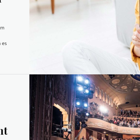
em
ht