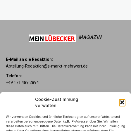
MAGAZIN
E-Mail an die Redaktion:
Abteilung-Redaktion@s-markt-mehrwert.de
Telefon:
+49 171 489 2894
Über uns
Cookie-Zustimmung
Wenn’s um Geld geht, hat jeder ganz individuelle Vorstellungen.
verwalten
Sie wollen mehr als ein gewöhnliches Girokonto? Dann ist unser
Mein Lübecker Konto genau das Richtige für Sie. Unsere
Wir verwenden Cookies und ähnliche Technologien auf unserer Website und
Kontomodelle Mein Lübecker Premium, Mein Lübecker Comfort
verarbeiten personenbezogene Daten (z.B. IP-Adresse) über Sie. Wir teilen
und Mein Lübecker Fresh bieten Ihnen etliche Inklusivleistungen.
diese Daten auch mit Dritten. Die Datenverarbeitung kann mit Ihrer Einwilligung
oder auf der Grundlage eines berechtigten Interesses erfolgen, dem Sie