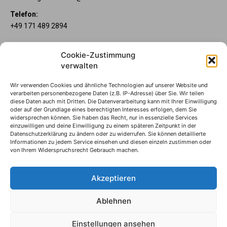
Telefon:
+49 171 489 2894
Über uns
Cookie-Zustimmung
Wenn’s um Geld geht, hat jeder ganz individuelle Vorstellungen.
verwalten
Sie wollen mehr als ein gewöhnliches Girokonto? Dann ist unser
Mein Lübecker Konto genau das Richtige für Sie. Unsere
Wir verwenden Cookies und ähnliche Technologien auf unserer Website und
Kontomodelle Mein Lübecker Premium, Mein Lübecker Comfort
verarbeiten personenbezogene Daten (z.B. IP-Adresse) über Sie. Wir teilen
und Mein Lübecker Fresh bieten Ihnen etliche Inklusivleistungen.
diese Daten auch mit Dritten. Die Datenverarbeitung kann mit Ihrer Einwilligung
oder auf der Grundlage eines berechtigten Interesses erfolgen, dem Sie
Im Mein Lübecker Magazin erfahren Sie immer, was es Neues
widersprechen können. Sie haben das Recht, nur in essenzielle Services
gibt.
einzuwilligen und deine Einwilligung zu einem späteren Zeitpunkt in der
Datenschutzerklärung zu ändern oder zu widerrufen. Sie können detaillierte
Informationen zu jedem Service einsehen und diesen einzeln zustimmen oder
Die Mein Lübecker Kontomodelle
von Ihrem Widerspruchsrecht Gebrauch machen.
Impressum
Datenschutzhinweise
Akzeptieren
Datenverwendung
Ablehnen
© S-Markt & Mehrwert & Sparkasse zu Lübeck, 2024
Einstellungen ansehen