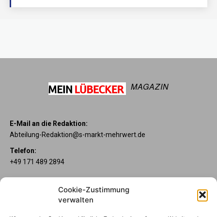
MAGAZIN
E-Mail an die Redaktion:
Abteilung-Redaktion@s-markt-mehrwert.de
Telefon:
+49 171 489 2894
Über uns
Cookie-Zustimmung
Wenn’s um Geld geht, hat jeder ganz individuelle Vorstellungen.
verwalten
Sie wollen mehr als ein gewöhnliches Girokonto? Dann ist unser
Mein Lübecker Konto genau das Richtige für Sie. Unsere