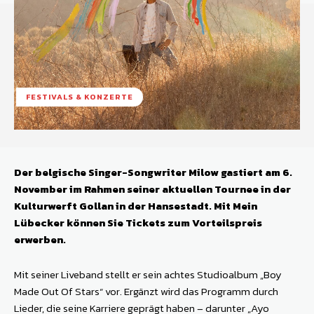
FESTIVALS & KONZERTE
Der belgische Singer-Songwriter Milow gastiert am 6.
November im Rahmen seiner aktuellen Tournee in der
Kulturwerft Gollan in der Hansestadt. Mit Mein
Lübecker können Sie Tickets zum Vorteilspreis
erwerben.
Mit seiner Liveband stellt er sein achtes Studioalbum „Boy
Made Out Of Stars“ vor. Ergänzt wird das Programm durch
Lieder, die seine Karriere geprägt haben – darunter „Ayo