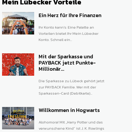
Mein Lübecker Vorteile
Ein Herz für Ihre Finanzen
Ihr Konto kann’s: Eine Palette an
Vorteilen bietet Ihr Mein Lübecker
Konto. Schnell ein...
Mit der Sparkasse und
PAYBACK jetzt Punkte-
Millionär...
Die Sparkasse zu Lübeck gehört jetzt
zur PAYBACK Familie. Wer mit der
Sparkassen-Card (Debitkarte)...
Willkommen in Hogwarts
Alohomora! Mit „Harry Potter und das
verwunschene Kind“ ist J. K. Rowlings