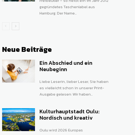
Freibeutler – so heißt ein im Jahr 2012
gegründetes Taschenlabel aus
Hamburg. Der Name...
Neue Beiträge
Ein Abschied und ein
Neubeginn
Liebe Leserin, lieber Leser, Sie haben
es vielleicht schon in unserer Print-
Ausgabe gelesen: Wir haben...
Kulturhauptstadt Oulu:
Nordisch und kreativ
Oulu wird 2026 Europas