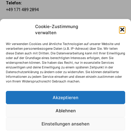
Telefon:
+49 171 489 2894
Über uns
Cookie-Zustimmung
Wenn’s um Geld geht, hat jeder ganz individuelle Vorstellungen.
verwalten
Sie wollen mehr als ein gewöhnliches Girokonto? Dann ist unser
Mein Lübecker Konto genau das Richtige für Sie. Unsere
Wir verwenden Cookies und ähnliche Technologien auf unserer Website und
Kontomodelle Mein Lübecker Premium, Mein Lübecker Comfort
verarbeiten personenbezogene Daten (z.B. IP-Adresse) über Sie. Wir teilen
und Mein Lübecker Fresh bieten Ihnen etliche Inklusivleistungen.
diese Daten auch mit Dritten. Die Datenverarbeitung kann mit Ihrer Einwilligung
oder auf der Grundlage eines berechtigten Interesses erfolgen, dem Sie
Im Mein Lübecker Magazin erfahren Sie immer, was es Neues
widersprechen können. Sie haben das Recht, nur in essenzielle Services
gibt.
einzuwilligen und deine Einwilligung zu einem späteren Zeitpunkt in der
Datenschutzerklärung zu ändern oder zu widerrufen. Sie können detaillierte
Informationen zu jedem Service einsehen und diesen einzeln zustimmen oder
Die Mein Lübecker Kontomodelle
von Ihrem Widerspruchsrecht Gebrauch machen.
Impressum
Datenschutzhinweise
Akzeptieren
Datenverwendung
Ablehnen
© S-Markt & Mehrwert & Sparkasse zu Lübeck, 2024
Einstellungen ansehen