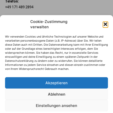
Telefon:
+49 171 489 2894
Über uns
Cookie-Zustimmung
Wenn’s um Geld geht, hat jeder ganz individuelle Vorstellungen.
verwalten
Sie wollen mehr als ein gewöhnliches Girokonto? Dann ist unser
Mein Lübecker Konto genau das Richtige für Sie. Unsere
Wir verwenden Cookies und ähnliche Technologien auf unserer Website und
Kontomodelle Mein Lübecker Premium, Mein Lübecker Comfort
verarbeiten personenbezogene Daten (z.B. IP-Adresse) über Sie. Wir teilen
und Mein Lübecker Fresh bieten Ihnen etliche Inklusivleistungen.
diese Daten auch mit Dritten. Die Datenverarbeitung kann mit Ihrer Einwilligung
oder auf der Grundlage eines berechtigten Interesses erfolgen, dem Sie
Im Mein Lübecker Magazin erfahren Sie immer, was es Neues
widersprechen können. Sie haben das Recht, nur in essenzielle Services
gibt.
einzuwilligen und deine Einwilligung zu einem späteren Zeitpunkt in der
Datenschutzerklärung zu ändern oder zu widerrufen. Sie können detaillierte
Informationen zu jedem Service einsehen und diesen einzeln zustimmen oder
Die Mein Lübecker Kontomodelle
von Ihrem Widerspruchsrecht Gebrauch machen.
Impressum
Datenschutzhinweise
Akzeptieren
Datenverwendung
Ablehnen
© S-Markt & Mehrwert & Sparkasse zu Lübeck, 2024
Einstellungen ansehen