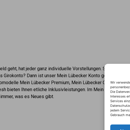
ld geht, hat jeder ganz individuelle Vorstellungen. Sie wollen me
 Girokonto? Dann ist unser Mein Lübecker Konto genau das Rich
omodelle Mein Lübecker Premium, Mein Lübecker Comfort und 
Wir verwende
personenbezog
sh bieten Ihnen etliche Inklusivleistungen. Im Mein Lübecker M
Die Datenvera
 immer, was es Neues gibt.
Interesses e
Services einz
Datenschutzer
jedem Servic
Gebrauch ma