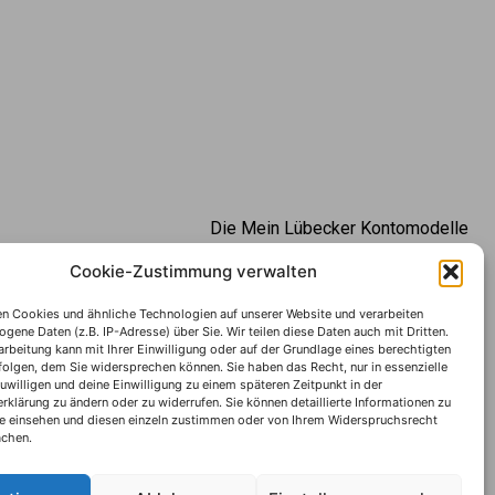
Die Mein Lübecker Kontomodelle
hr als ein
Impressum
Cookie-Zustimmung verwalten
tige für Sie.
Datenschutzhinweise
Mein
n Cookies und ähnliche Technologien auf unserer Website und verarbeiten
ene Daten (z.B. IP-Adresse) über Sie. Wir teilen diese Daten auch mit Dritten.
agazin
Datenverwendung
rbeitung kann mit Ihrer Einwilligung oder auf der Grundlage eines berechtigten
rfolgen, dem Sie widersprechen können. Sie haben das Recht, nur in essenzielle
uwilligen und deine Einwilligung zu einem späteren Zeitpunkt in der
klärung zu ändern oder zu widerrufen. Sie können detaillierte Informationen zu
e einsehen und diesen einzeln zustimmen oder von Ihrem Widerspruchsrecht
chen.