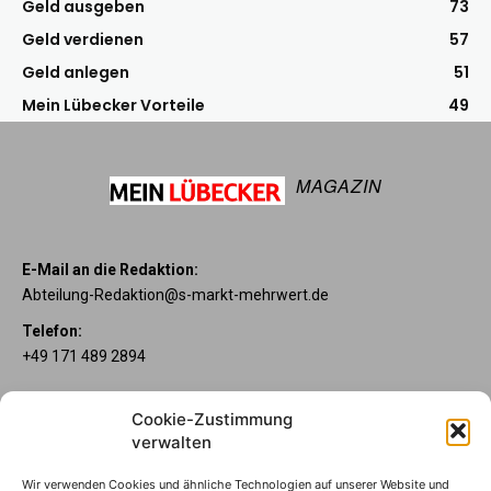
Geld ausgeben
73
Geld verdienen
57
Geld anlegen
51
Mein Lübecker Vorteile
49
MAGAZIN
E-Mail an die Redaktion:
Abteilung-Redaktion@s-markt-mehrwert.de
Telefon:
+49 171 489 2894
Über uns
Cookie-Zustimmung
Wenn’s um Geld geht, hat jeder ganz individuelle Vorstellungen.
verwalten
Sie wollen mehr als ein gewöhnliches Girokonto? Dann ist unser
Mein Lübecker Konto genau das Richtige für Sie. Unsere
Wir verwenden Cookies und ähnliche Technologien auf unserer Website und