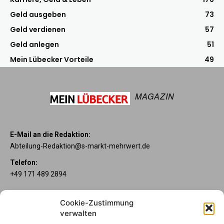
Geld ausgeben
73
Geld verdienen
57
Geld anlegen
51
Mein Lübecker Vorteile
49
MAGAZIN
E-Mail an die Redaktion:
Abteilung-Redaktion@s-markt-mehrwert.de
Telefon:
+49 171 489 2894
Über uns
Cookie-Zustimmung
Wenn’s um Geld geht, hat jeder ganz individuelle Vorstellungen.
verwalten
Sie wollen mehr als ein gewöhnliches Girokonto? Dann ist unser