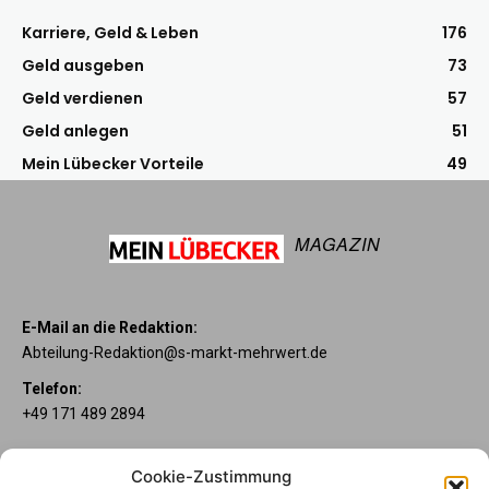
Karriere, Geld & Leben
176
Geld ausgeben
73
Geld verdienen
57
Geld anlegen
51
Mein Lübecker Vorteile
49
MAGAZIN
E-Mail an die Redaktion:
Abteilung-Redaktion@s-markt-mehrwert.de
Telefon:
+49 171 489 2894
Über uns
Cookie-Zustimmung