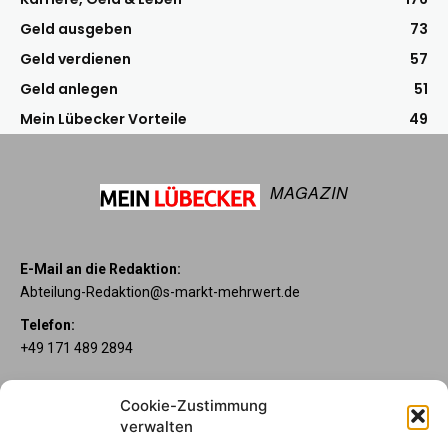
Geld ausgeben
73
Geld verdienen
57
Geld anlegen
51
Mein Lübecker Vorteile
49
MAGAZIN
E-Mail an die Redaktion:
Abteilung-Redaktion@s-markt-mehrwert.de
Telefon:
+49 171 489 2894
Über uns
Cookie-Zustimmung
Wenn’s um Geld geht, hat jeder ganz individuelle Vorstellungen.
verwalten
Sie wollen mehr als ein gewöhnliches Girokonto? Dann ist unser