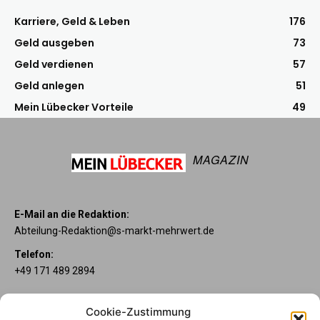
Karriere, Geld & Leben
176
Geld ausgeben
73
Geld verdienen
57
Geld anlegen
51
Mein Lübecker Vorteile
49
MAGAZIN
E-Mail an die Redaktion:
Abteilung-Redaktion@s-markt-mehrwert.de
Telefon:
+49 171 489 2894
Über uns
Cookie-Zustimmung