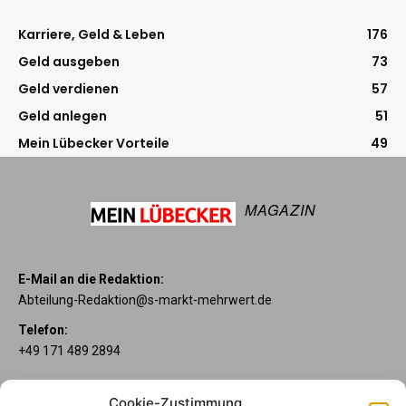
Karriere, Geld & Leben
176
Geld ausgeben
73
Geld verdienen
57
Geld anlegen
51
Mein Lübecker Vorteile
49
MAGAZIN
E-Mail an die Redaktion:
Abteilung-Redaktion@s-markt-mehrwert.de
Telefon:
+49 171 489 2894
Über uns
Cookie-Zustimmung