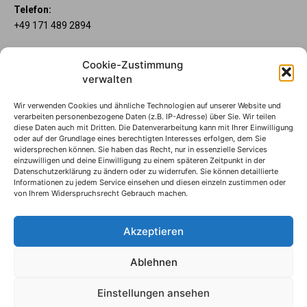
Telefon:
+49 171 489 2894
Über uns
Cookie-Zustimmung
Wenn’s um Geld geht, hat jeder ganz individuelle Vorstellungen.
verwalten
Sie wollen mehr als ein gewöhnliches Girokonto? Dann ist unser
Mein Lübecker Konto genau das Richtige für Sie. Unsere
Wir verwenden Cookies und ähnliche Technologien auf unserer Website und
Kontomodelle Mein Lübecker Premium, Mein Lübecker Comfort
verarbeiten personenbezogene Daten (z.B. IP-Adresse) über Sie. Wir teilen
und Mein Lübecker Fresh bieten Ihnen etliche Inklusivleistungen.
diese Daten auch mit Dritten. Die Datenverarbeitung kann mit Ihrer Einwilligung
oder auf der Grundlage eines berechtigten Interesses erfolgen, dem Sie
Im Mein Lübecker Magazin erfahren Sie immer, was es Neues
widersprechen können. Sie haben das Recht, nur in essenzielle Services
gibt.
einzuwilligen und deine Einwilligung zu einem späteren Zeitpunkt in der
Datenschutzerklärung zu ändern oder zu widerrufen. Sie können detaillierte
Informationen zu jedem Service einsehen und diesen einzeln zustimmen oder
Die Mein Lübecker Kontomodelle
von Ihrem Widerspruchsrecht Gebrauch machen.
Impressum
Datenschutzhinweise
Akzeptieren
Datenverwendung
Ablehnen
© S-Markt & Mehrwert & Sparkasse zu Lübeck, 2024
Einstellungen ansehen