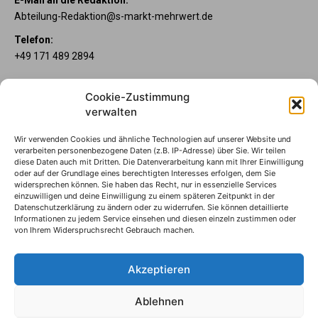
Abteilung-Redaktion@s-markt-mehrwert.de
Telefon:
+49 171 489 2894
Über uns
Cookie-Zustimmung
Wenn’s um Geld geht, hat jeder ganz individuelle Vorstellungen.
verwalten
Sie wollen mehr als ein gewöhnliches Girokonto? Dann ist unser
Mein Lübecker Konto genau das Richtige für Sie. Unsere
Wir verwenden Cookies und ähnliche Technologien auf unserer Website und
Kontomodelle Mein Lübecker Premium, Mein Lübecker Comfort
verarbeiten personenbezogene Daten (z.B. IP-Adresse) über Sie. Wir teilen
und Mein Lübecker Fresh bieten Ihnen etliche Inklusivleistungen.
diese Daten auch mit Dritten. Die Datenverarbeitung kann mit Ihrer Einwilligung
oder auf der Grundlage eines berechtigten Interesses erfolgen, dem Sie
Im Mein Lübecker Magazin erfahren Sie immer, was es Neues
widersprechen können. Sie haben das Recht, nur in essenzielle Services
gibt.
einzuwilligen und deine Einwilligung zu einem späteren Zeitpunkt in der
Datenschutzerklärung zu ändern oder zu widerrufen. Sie können detaillierte
Informationen zu jedem Service einsehen und diesen einzeln zustimmen oder
Die Mein Lübecker Kontomodelle
von Ihrem Widerspruchsrecht Gebrauch machen.
Impressum
Datenschutzhinweise
Akzeptieren
Datenverwendung
Ablehnen