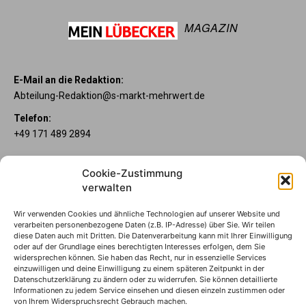
MAGAZIN
E-Mail an die Redaktion:
Abteilung-Redaktion@s-markt-mehrwert.de
Telefon:
+49 171 489 2894
Über uns
Cookie-Zustimmung
Wenn’s um Geld geht, hat jeder ganz individuelle Vorstellungen.
verwalten
Sie wollen mehr als ein gewöhnliches Girokonto? Dann ist unser
Mein Lübecker Konto genau das Richtige für Sie. Unsere
Wir verwenden Cookies und ähnliche Technologien auf unserer Website und
Kontomodelle Mein Lübecker Premium, Mein Lübecker Comfort
verarbeiten personenbezogene Daten (z.B. IP-Adresse) über Sie. Wir teilen
und Mein Lübecker Fresh bieten Ihnen etliche Inklusivleistungen.
diese Daten auch mit Dritten. Die Datenverarbeitung kann mit Ihrer Einwilligung
oder auf der Grundlage eines berechtigten Interesses erfolgen, dem Sie
Im Mein Lübecker Magazin erfahren Sie immer, was es Neues
widersprechen können. Sie haben das Recht, nur in essenzielle Services
gibt.
einzuwilligen und deine Einwilligung zu einem späteren Zeitpunkt in der
Datenschutzerklärung zu ändern oder zu widerrufen. Sie können detaillierte
Informationen zu jedem Service einsehen und diesen einzeln zustimmen oder
Die Mein Lübecker Kontomodelle
von Ihrem Widerspruchsrecht Gebrauch machen.