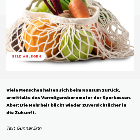
GELD ANLEGEN
Viele Menschen halten sich beim Konsum zurück,
ermittelte das Vermögensbarometer der Sparkassen.
Aber: Die Mehrheit blickt wieder zuversichtlicher in
die Zukunft.
Text: Gunnar Erth