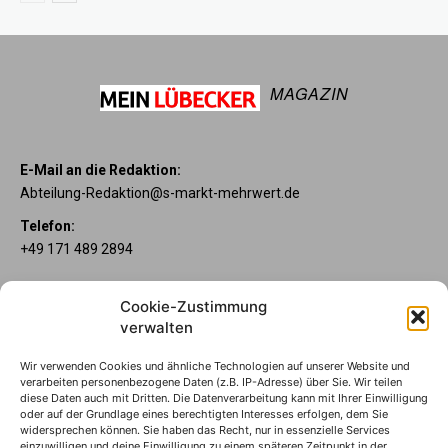
MAGAZIN
E-Mail an die Redaktion:
Abteilung-Redaktion@s-markt-mehrwert.de
Telefon:
+49 171 489 2894
Über uns
Cookie-Zustimmung
Wenn’s um Geld geht, hat jeder ganz individuelle Vorstellungen.
verwalten
Sie wollen mehr als ein gewöhnliches Girokonto? Dann ist unser
Mein Lübecker Konto genau das Richtige für Sie. Unsere
Wir verwenden Cookies und ähnliche Technologien auf unserer Website und
Kontomodelle Mein Lübecker Premium, Mein Lübecker Comfort
verarbeiten personenbezogene Daten (z.B. IP-Adresse) über Sie. Wir teilen
und Mein Lübecker Fresh bieten Ihnen etliche Inklusivleistungen.
diese Daten auch mit Dritten. Die Datenverarbeitung kann mit Ihrer Einwilligung
oder auf der Grundlage eines berechtigten Interesses erfolgen, dem Sie
Im Mein Lübecker Magazin erfahren Sie immer, was es Neues
widersprechen können. Sie haben das Recht, nur in essenzielle Services
gibt.
einzuwilligen und deine Einwilligung zu einem späteren Zeitpunkt in der