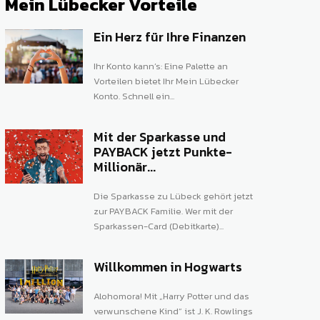
Mein Lübecker Vorteile
Ein Herz für Ihre Finanzen
Ihr Konto kann’s: Eine Palette an
Vorteilen bietet Ihr Mein Lübecker
Konto. Schnell ein...
Mit der Sparkasse und
PAYBACK jetzt Punkte-
Millionär...
Die Sparkasse zu Lübeck gehört jetzt
zur PAYBACK Familie. Wer mit der
Sparkassen-Card (Debitkarte)...
Willkommen in Hogwarts
Alohomora! Mit „Harry Potter und das
verwunschene Kind“ ist J. K. Rowlings