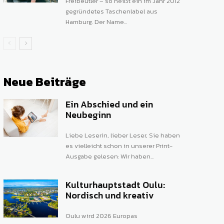
Freibeutler – so heißt ein im Jahr 2012
gegründetes Taschenlabel aus
Hamburg. Der Name...
Neue Beiträge
Ein Abschied und ein
Neubeginn
Liebe Leserin, lieber Leser, Sie haben
es vielleicht schon in unserer Print-
Ausgabe gelesen: Wir haben...
Kulturhauptstadt Oulu:
Nordisch und kreativ
Oulu wird 2026 Europas