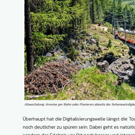
Abwechslung: Anreise per Bahn oder Flanieren abseits der Sehenswürdigkei
Überhaupt hat die Digitalisierungswelle längst die T
noch deutlicher zu spüren sein. Dabei geht es natürlic