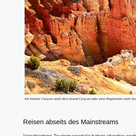
Ein kleiner Canyon statt dem Grand Canyon oder eine Biopension statt Groß
Reisen abseits des Mainstreams
Verschiedene Tourismusportale haben überdies noch