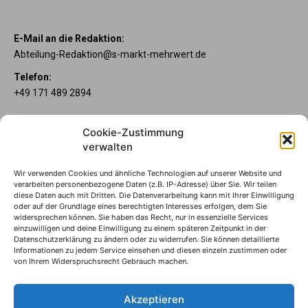
E-Mail an die Redaktion:
Abteilung-Redaktion@s-markt-mehrwert.de
Telefon:
+49 171 489 2894
Über uns
Cookie-Zustimmung
Wenn’s um Geld geht, hat jeder ganz individuelle Vorstellungen.
verwalten
Sie wollen mehr als ein gewöhnliches Girokonto? Dann ist unser
Mein Lübecker Konto genau das Richtige für Sie. Unsere
Wir verwenden Cookies und ähnliche Technologien auf unserer Website und
Kontomodelle Mein Lübecker Premium, Mein Lübecker Comfort
verarbeiten personenbezogene Daten (z.B. IP-Adresse) über Sie. Wir teilen
und Mein Lübecker Fresh bieten Ihnen etliche Inklusivleistungen.
diese Daten auch mit Dritten. Die Datenverarbeitung kann mit Ihrer Einwilligung
oder auf der Grundlage eines berechtigten Interesses erfolgen, dem Sie
Im Mein Lübecker Magazin erfahren Sie immer, was es Neues
widersprechen können. Sie haben das Recht, nur in essenzielle Services
gibt.
einzuwilligen und deine Einwilligung zu einem späteren Zeitpunkt in der
Datenschutzerklärung zu ändern oder zu widerrufen. Sie können detaillierte
Informationen zu jedem Service einsehen und diesen einzeln zustimmen oder
Die Mein Lübecker Kontomodelle
von Ihrem Widerspruchsrecht Gebrauch machen.
Impressum
Datenschutzhinweise
Akzeptieren