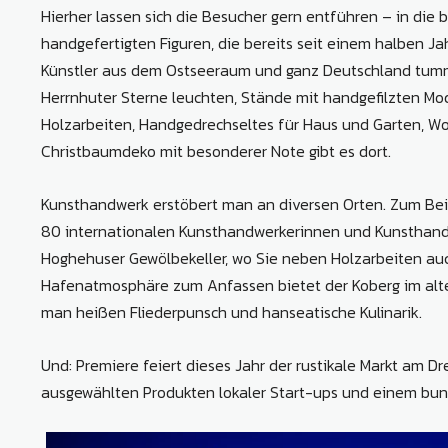
Hierher lassen sich die Besucher gern entführen – in di
handgefertigten Figuren, die bereits seit einem halben J
Künstler aus dem Ostseeraum und ganz Deutschland tummel
Herrnhuter Sterne leuchten, Stände mit handgefilzten Mo
Holzarbeiten, Handgedrechseltes für Haus und Garten, W
Christbaumdeko mit besonderer Note gibt es dort.
Kunsthandwerk erstöbert man an diversen Orten. Zum Beisp
80 internationalen Kunsthandwerkerinnen und Kunsthandw
Hoghehuser Gewölbekeller, wo Sie neben Holzarbeiten au
Hafenatmosphäre zum Anfassen bietet der Koberg im alten 
man heißen Fliederpunsch und hanseatische Kulinarik.
Und: Premiere feiert dieses Jahr der rustikale Markt am 
ausgewählten Produkten lokaler Start-ups und einem bu