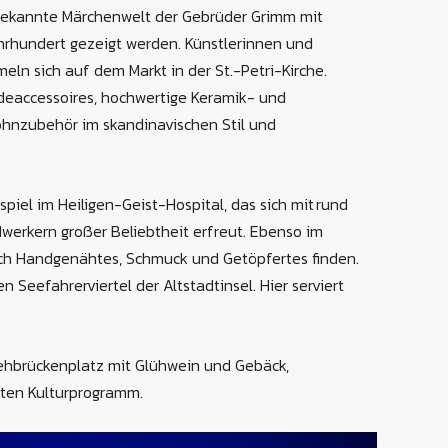
e bekannte Märchenwelt der Gebrüder Grimm mit
ahrhundert gezeigt werden. Künstlerinnen und
n sich auf dem Markt in der St.-Petri-Kirche.
deaccessoires, hochwertige Keramik- und
ohnzubehör im skandinavischen Stil und
iel im Heiligen-Geist-Hospital, das sich mit rund
erkern großer Beliebtheit erfreut. Ebenso im
ch Handgenähtes, Schmuck und Getöpfertes finden.
Seefahrerviertel der Altstadtinsel. Hier serviert
Drehbrückenplatz mit Glühwein und Gebäck,
nten Kulturprogramm.