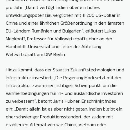
pro Jahr. „Damit verfügt Indien über ein hohes
Entwicklungspoten­zial verglichen mit 11 200 US-Dollar in
China und einer ähnlichen Größenordnung in den ärmsten
EU-Ländern Rumänien und Bulgarien“, erläutert Lukas
Menkhoff, Professor für Volkswirtschafts­lehre an der
Humboldt-Universität und Leiter der Abteilung
Weltwirtschaft am DIW Berlin.
Hinzu kommt, dass der Staat in Zukunftstechnologien und
Infrastruktur investiert. „Die Regierung Modi setzt mit der
Infrastruktur zwar einen rich­tigen Schwerpunkt, um die
Rahmen­bedingungen für in- und ausländische Investoren
zu verbessern“, betont ­Janis Hübner. Er schränkt indes
ein: „Damit ­allein ist es aber nicht getan. Indien bleibt ein
eher schwieriger Produk­tionsstandort, der zudem mit
etablierten Alternativen wie China, Vietnam oder