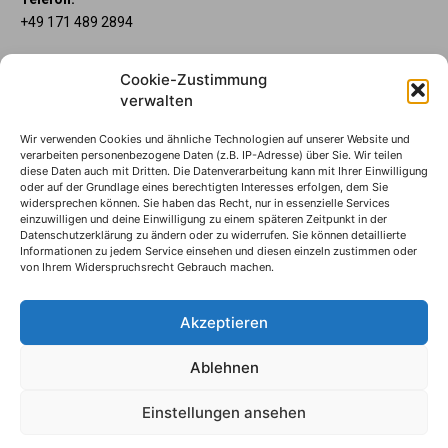
+49 171 489 2894
Über uns
Cookie-Zustimmung
Wenn’s um Geld geht, hat jeder ganz individuelle Vorstellungen.
verwalten
Sie wollen mehr als ein gewöhnliches Girokonto? Dann ist unser
Mein Lübecker Konto genau das Richtige für Sie. Unsere
Wir verwenden Cookies und ähnliche Technologien auf unserer Website und
Kontomodelle Mein Lübecker Premium, Mein Lübecker Comfort
verarbeiten personenbezogene Daten (z.B. IP-Adresse) über Sie. Wir teilen
und Mein Lübecker Fresh bieten Ihnen etliche Inklusivleistungen.
diese Daten auch mit Dritten. Die Datenverarbeitung kann mit Ihrer Einwilligung
oder auf der Grundlage eines berechtigten Interesses erfolgen, dem Sie
Im Mein Lübecker Magazin erfahren Sie immer, was es Neues
widersprechen können. Sie haben das Recht, nur in essenzielle Services
gibt.
einzuwilligen und deine Einwilligung zu einem späteren Zeitpunkt in der
Datenschutzerklärung zu ändern oder zu widerrufen. Sie können detaillierte
Informationen zu jedem Service einsehen und diesen einzeln zustimmen oder
Die Mein Lübecker Kontomodelle
von Ihrem Widerspruchsrecht Gebrauch machen.
Impressum
Datenschutzhinweise
Akzeptieren
Datenverwendung
Ablehnen
© S-Markt & Mehrwert & Sparkasse zu Lübeck, 2024
Einstellungen ansehen