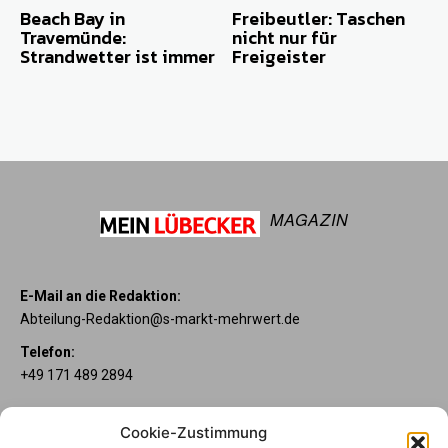
Beach Bay in
Freibeutler: Taschen
Travemünde:
nicht nur für
Strandwetter ist immer
Freigeister
MAGAZIN
E-Mail an die Redaktion:
Abteilung-Redaktion@s-markt-mehrwert.de
Telefon:
+49 171 489 2894
Über uns
Cookie-Zustimmung
Wenn’s um Geld geht, hat jeder ganz individuelle Vorstellungen.