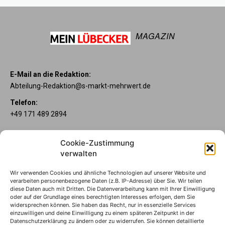
MAGAZIN
E-Mail an die Redaktion:
Abteilung-Redaktion@s-markt-mehrwert.de
Telefon:
+49 171 489 2894
Über uns
Cookie-Zustimmung
Wenn’s um Geld geht, hat jeder ganz individuelle Vorstellungen.
verwalten
Sie wollen mehr als ein gewöhnliches Girokonto? Dann ist unser
Mein Lübecker Konto genau das Richtige für Sie. Unsere
Wir verwenden Cookies und ähnliche Technologien auf unserer Website und
Kontomodelle Mein Lübecker Premium, Mein Lübecker Comfort
verarbeiten personenbezogene Daten (z.B. IP-Adresse) über Sie. Wir teilen
und Mein Lübecker Fresh bieten Ihnen etliche Inklusivleistungen.
diese Daten auch mit Dritten. Die Datenverarbeitung kann mit Ihrer Einwilligung
oder auf der Grundlage eines berechtigten Interesses erfolgen, dem Sie
Im Mein Lübecker Magazin erfahren Sie immer, was es Neues
widersprechen können. Sie haben das Recht, nur in essenzielle Services
gibt.
einzuwilligen und deine Einwilligung zu einem späteren Zeitpunkt in der
Datenschutzerklärung zu ändern oder zu widerrufen. Sie können detaillierte