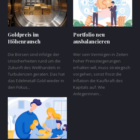
Goldpreis im
Portfolio neu
Höhenrausch
ausbalancieren
Die Börsen sind infolge der
Wer sein Vermögen in Zeiten
Unsicherheiten rund um die
hoher Preissteigerungen
Zukunft des Welthandels in
erhalten will, muss strategisch
Turbulenzen geraten. Das hat
vorgehen, sonst frisst die
das Edelmetall Gold wieder in
Inflation die Kaufkraft des
den Fokus...
Kapitals auf. Wie
Anlegerinnen...