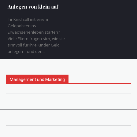
Anlegen von klein auf
Ihr Kind soll mit einem
Geldpolster ins
Erwachsenenleben starten?
Viele Eltern fragen sich, wie sie
sinnvoll für ihre Kinder Geld
anlegen – und den...
Management und Marketing