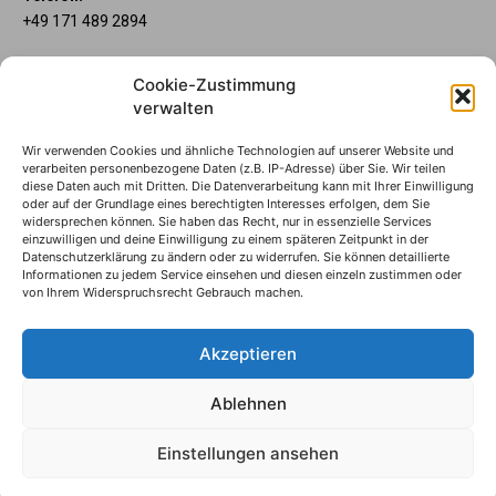
+49 171 489 2894
Über uns
Cookie-Zustimmung
Wenn’s um Geld geht, hat jeder ganz individuelle Vorstellungen.
verwalten
Sie wollen mehr als ein gewöhnliches Girokonto? Dann ist unser
Mein Lübecker Konto genau das Richtige für Sie. Unsere
Wir verwenden Cookies und ähnliche Technologien auf unserer Website und
Kontomodelle Mein Lübecker Premium, Mein Lübecker Comfort
verarbeiten personenbezogene Daten (z.B. IP-Adresse) über Sie. Wir teilen
und Mein Lübecker Fresh bieten Ihnen etliche Inklusivleistungen.
diese Daten auch mit Dritten. Die Datenverarbeitung kann mit Ihrer Einwilligung
oder auf der Grundlage eines berechtigten Interesses erfolgen, dem Sie
Im Mein Lübecker Magazin erfahren Sie immer, was es Neues
widersprechen können. Sie haben das Recht, nur in essenzielle Services
gibt.
einzuwilligen und deine Einwilligung zu einem späteren Zeitpunkt in der
Datenschutzerklärung zu ändern oder zu widerrufen. Sie können detaillierte
Informationen zu jedem Service einsehen und diesen einzeln zustimmen oder
Die Mein Lübecker Kontomodelle
von Ihrem Widerspruchsrecht Gebrauch machen.
Impressum
Datenschutzhinweise
Akzeptieren
Datenverwendung
Ablehnen
© S-Markt & Mehrwert & Sparkasse zu Lübeck, 2024
Einstellungen ansehen