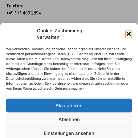
Telefon:
+49 171 489 2894
Über uns
Cookie-Zustimmung
Wenn’s um Geld geht, hat jeder ganz individuelle Vorstellungen.
verwalten
Sie wollen mehr als ein gewöhnliches Girokonto? Dann ist unser
Mein Lübecker Konto genau das Richtige für Sie. Unsere
Wir verwenden Cookies und ähnliche Technologien auf unserer Website und
Kontomodelle Mein Lübecker Premium, Mein Lübecker Comfort
verarbeiten personenbezogene Daten (z.B. IP-Adresse) über Sie. Wir teilen
und Mein Lübecker Fresh bieten Ihnen etliche Inklusivleistungen.
diese Daten auch mit Dritten. Die Datenverarbeitung kann mit Ihrer Einwilligung
oder auf der Grundlage eines berechtigten Interesses erfolgen, dem Sie
Im Mein Lübecker Magazin erfahren Sie immer, was es Neues
widersprechen können. Sie haben das Recht, nur in essenzielle Services
gibt.
einzuwilligen und deine Einwilligung zu einem späteren Zeitpunkt in der
Datenschutzerklärung zu ändern oder zu widerrufen. Sie können detaillierte
Informationen zu jedem Service einsehen und diesen einzeln zustimmen oder
Die Mein Lübecker Kontomodelle
von Ihrem Widerspruchsrecht Gebrauch machen.
Impressum
Datenschutzhinweise
Akzeptieren
Datenverwendung
Ablehnen
© S-Markt & Mehrwert & Sparkasse zu Lübeck, 2024
Einstellungen ansehen